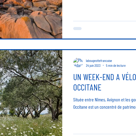
labougeottefrancaise
24 juin 2023
5 min de lecture
UN WEEK-END A VÉLO
OCCITANE
Située entre Nîmes, Avignon et les go
Occitane est un concentré de patrimoi