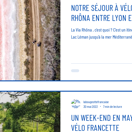
NOTRE SÉJOUR À VÉLO
RHÔNA ENTRE LYON E
La Via Rhôna , c’est quoi ? C’est un iti
Lac Léman jusqu’à la mer Méditerranée,
labougeottefrancaise
30 mai 2022
7 min de lecture
UN WEEK-END EN MAY
VÉLO FRANCETTE