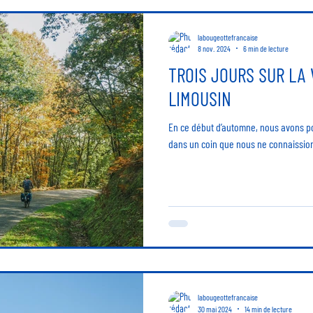
labougeottefrancaise
8 nov. 2024
6 min de lecture
TROIS JOURS SUR LA 
LIMOUSIN
En ce début d’automne, nous avons po
dans un coin que nous ne connaissions 
labougeottefrancaise
30 mai 2024
14 min de lecture