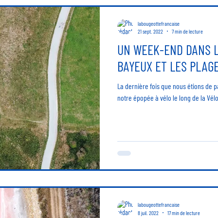
labougeottefrancaise
21 sept. 2022
7 min de lecture
UN WEEK-END DANS 
BAYEUX ET LES PLAG
La dernière fois que nous étions de p
notre épopée à vélo le long de la Vélos
labougeottefrancaise
8 juil. 2022
17 min de lecture