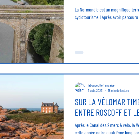
La Normandie est un magnifique terra
cyclotourisme ! Après avoir parcouru 
labougeottefrancaise
3 août 2023
18 min de lecture
SUR LA VÉLOMARITIM
ENTRE ROSCOFF ET L
Après le Canal des 2 mers à vélo, la V
cette année notre quatrième long parc