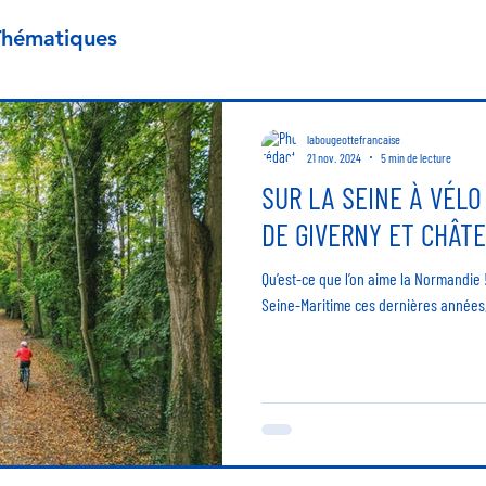
Thématiques
labougeottefrancaise
21 nov. 2024
5 min de lecture
SUR LA SEINE À VÉLO
DE GIVERNY ET CHÂT
Qu’est-ce que l’on aime la Normandie ! Après avoir visité le Calvados et la
Seine-Maritime ces dernières a