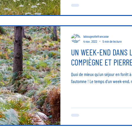
labougeottefrancaise
4 nov. 2022
5 min de lecture
UN WEEK-END DANS L
COMPIÈGNE ET PIERR
Quoi de mieux qu’un séjour en forêt à
l’automne ! Le temps d’un week-end, 