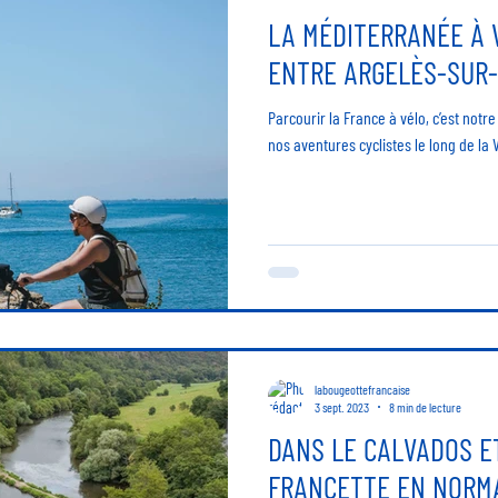
LA MÉDITERRANÉE À 
ENTRE ARGELÈS-SUR-
Parcourir la France à vélo, c’est notr
nos aventures cyclistes le long de la 
labougeottefrancaise
3 sept. 2023
8 min de lecture
DANS LE CALVADOS ET
FRANCETTE EN NORM