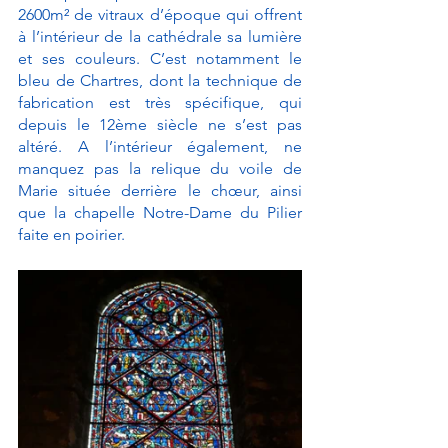
2600m² de vitraux d’époque qui offrent 
à l’intérieur de la cathédrale sa lumière 
et ses couleurs. C’est notamment le 
bleu de Chartres, dont la technique de 
fabrication est très spécifique, qui 
depuis le 12ème siècle ne s’est pas 
altéré. A l’intérieur également, ne 
manquez pas la relique du voile de 
Marie située derrière le chœur, ainsi 
que la chapelle Notre-Dame du Pilier 
faite en poirier. 