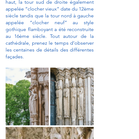
haut, la tour sud de droite également 
appelée “clocher vieux” date du 12ème 
siècle tandis que la tour nord à gauche 
appelée “clocher neuf” au style 
gothique flamboyant a été reconstruite 
au 16ème siècle. Tout autour de la 
cathédrale, prenez le temps d’observer 
les centaines de détails des différentes 
façades. 