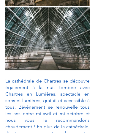
La cathédrale de Chartres se découvre 
également à la nuit tombée avec 
Chartres en Lumières, spectacle en 
sons et lumières, gratuit et accessible à 
tous. L’événement se renouvelle tous 
les ans entre mi-avril et mi-octobre et 
nous vous le recommandons 
chaudement ! En plus de la cathédrale, 