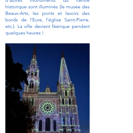
d’autres monuments du centre 
historique sont illuminés (le musée des 
Beaux-Arts, les ponts et lavoirs des 
bords de l’Eure, l’église Saint-Pierre, 
etc.). La ville devient féérique pendant 
quelques heures !