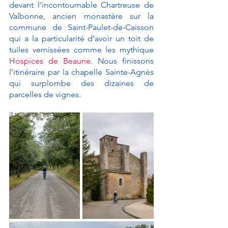
devant l’incontournable Chartreuse de 
Valbonne, ancien monastère sur la 
commune de Saint-Paulet-de-Caisson 
qui a la particularité d’avoir un toit de 
tuiles vernissées comme les mythique 
Hospices de Beaune
. Nous finissons 
l’itinéraire par la chapelle Sainte-Agnès 
qui surplombe des dizaines de 
parcelles de vignes. 