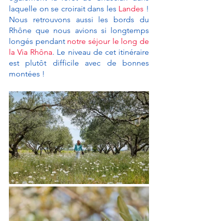
laquelle on se croirait dans les 
Landes
 ! 
Nous retrouvons aussi les bords du 
Rhône que nous avions si longtemps 
longés pendant 
notre séjour le long de 
la Via Rhôna
. Le niveau de cet itinéraire 
est plutôt difficile avec de bonnes 
montées ! 