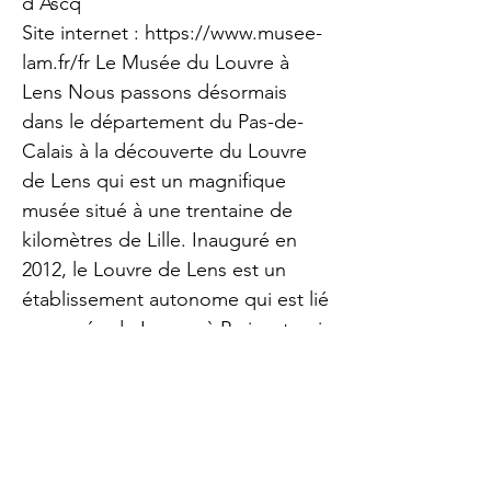
d'Ascq
Site internet :
https://www.musee-
lam.fr/fr
Le Musée du Louvre à
Lens Nous passons désormais
dans le département du Pas-de-
Calais à la découverte du Louvre
de Lens qui est un magnifique
musée situé à une trentaine de
kilomètres de Lille. Inauguré en
2012, le Louvre de Lens est un
établissement autonome qui est lié
au musée du Louvre à Paris, et qui
accueille des collections
représentatives de ce dernier ainsi
que des expositions temporaires.
Construit sur une ancienne fosse
des mines de la ville de Lens, le