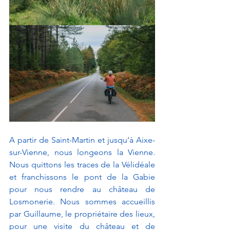
A partir de Saint-Martin et jusqu’à Aixe-
sur-Vienne, nous longeons la Vienne. 
Nous quittons les traces de la Vélidéale 
et franchissons le pont de la Gabie 
pour nous rendre au château de 
Losmonerie. Nous sommes accueillis 
par Guillaume, le propriétaire des lieux, 
pour une visite du château et de 