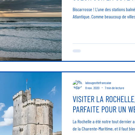
Biscarrosse ! L’une des stations balné
Atlantique. Comme beaucoup de villes 
labougeottefrancaise
8 nov. 2020
7 min de lecture
VISITER LA ROCHELLE
PARFAITE POUR UN W
La Rochelle a été notre tout dernier a
de la Charente-Maritime, et il faut bi