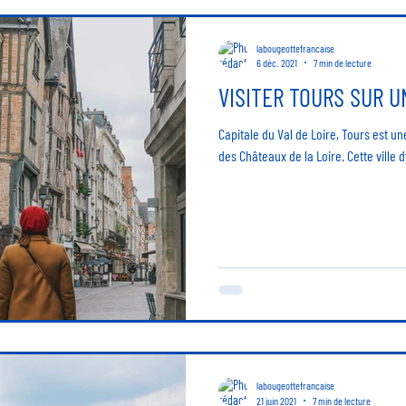
labougeottefrancaise
6 déc. 2021
7 min de lecture
VISITER TOURS SUR 
Capitale du Val de Loire, Tours est u
des Châteaux de la Loire. Cette ville 
labougeottefrancaise
21 juin 2021
7 min de lecture