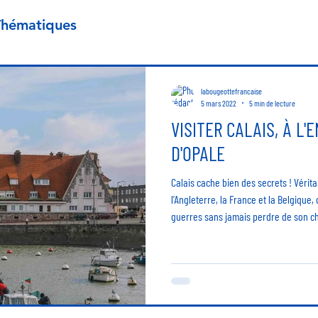
Thématiques
labougeottefrancaise
5 mars 2022
5 min de lecture
VISITER CALAIS, À L'
D'OPALE
Calais cache bien des secrets ! Vérit
l’Angleterre, la France et la Belgique, 
guerres sans jamais perdre de son ch
les Hauts-de-France à quelques heures
mer ! Que visiter à Calais ? Calais s’ét
jumelée à la ville de Saint-Pierre just
laquelle on y retrouve plu