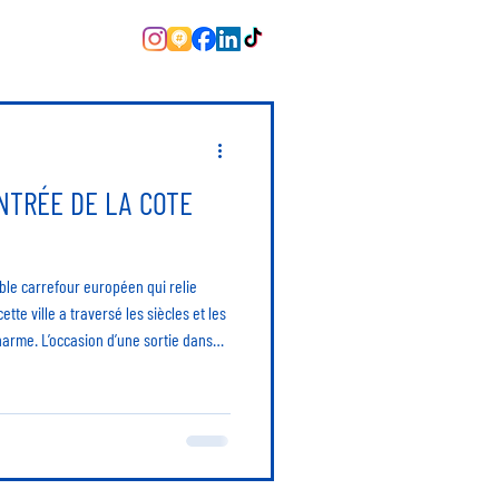
ENTRÉE DE LA COTE
able carrefour européen qui relie
cette ville a traversé les siècles et les
arme. L’occasion d’une sortie dans
 de Paris pour prendre l’air de la
ale sur plusieurs quartiers. Elle a été
e à côté en 1885. C’est la raison pour