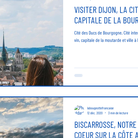
VISITER DIJON, LA CI
CAPITALE DE LA BOU
Cité des Ducs de Bourgogne, Cité inte
vin, capitale de la moutarde et ville 
labougeottefrancaise
12 déc. 2020
3 min de lecture
BISCARROSSE, NOTRE
COEUR SUR LA CÔTE 