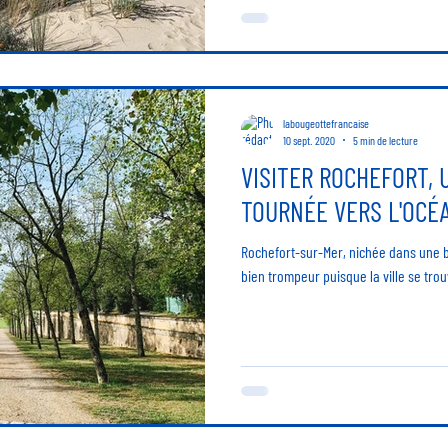
labougeottefrancaise
10 sept. 2020
5 min de lecture
VISITER ROCHEFORT, U
TOURNÉE VERS L'OCÉ
Rochefort-sur-Mer, nichée dans une 
bien trompeur puisque la ville se trou