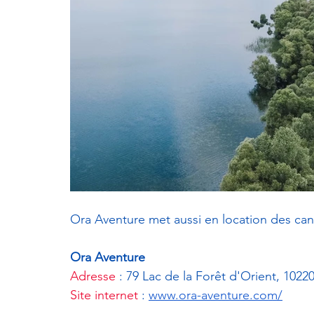
Ora Aventure met aussi en location des cano
Ora Aventure 
Adresse
 : 79 Lac de la Forêt d'Orient, 102
Site internet
 : 
www.ora-aventure.com/