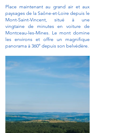
Place maintenant au grand air et aux 
paysages de la Saône-et-Loire depuis le 
Mont-Saint-Vincent, situé à une 
vingtaine de minutes en voiture de 
Montceau-les-Mines. Le mont domine 
les environs et offre un magnifique 
panorama à 360° depuis son belvédère. 